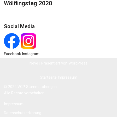
Wölflingstag 2020
Social Media
Facebook Instagram
Neve
| Präsentiert von
WordPress
Startseite
Impressum
© 2024 VCP Stamm Lohengrin .
Alle Rechte vorbehalten.
Impressum
Datenschutzerklärung