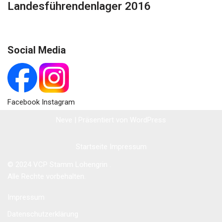
Landesführendenlager 2016
Social Media
Facebook Instagram
Neve
| Präsentiert von
WordPress
Startseite
Impressum
© 2024 VCP Stamm Lohengrin .
Alle Rechte vorbehalten.
Impressum
Datenschutzerklärung