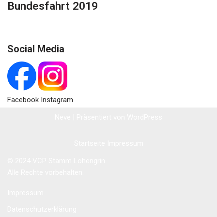
Bundesfahrt 2019
Social Media
Facebook Instagram
Neve
| Präsentiert von
WordPress
Startseite
Impressum
© 2024 VCP Stamm Lohengrin .
Alle Rechte vorbehalten.
Impressum
Datenschutzerklärung