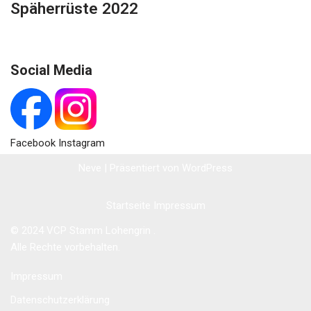
Späherrüste 2022
Social Media
Facebook Instagram
Neve
| Präsentiert von
WordPress
Startseite
Impressum
© 2024 VCP Stamm Lohengrin .
Alle Rechte vorbehalten.
Impressum
Datenschutzerklärung