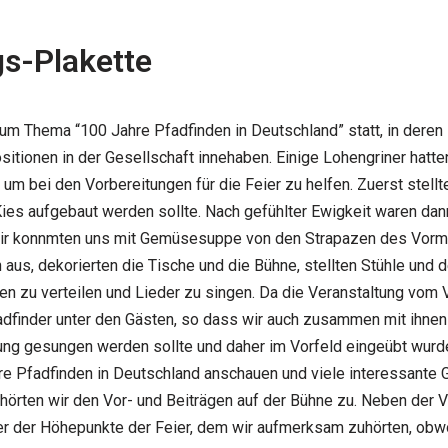
gs-Plakette
um Thema “100 Jahre Pfadfinden in Deutschland” statt, in deren 
ositionen in der Gesellschaft innehaben. Einige Lohengriner hat
um bei den Vorbereitungen für die Feier zu helfen. Zuerst stellte
 Kies aufgebaut werden sollte. Nach gefühlter Ewigkeit waren dan
wir konnmten uns mit Gemüsesuppe von den Strapazen des Vormit
aus, dekorierten die Tische und die Bühne, stellten Stühle und 
en zu verteilen und Lieder zu singen. Da die Veranstaltung vom
fadfinder unter den Gästen, so dass wir auch zusammen mit ihnen
ng gesungen werden sollte und daher im Vorfeld eingeübt wurde.
re Pfadfinden in Deutschland anschauen und viele interessante 
örten wir den Vor- und Beiträgen auf der Bühne zu. Neben der Ve
er der Höhepunkte der Feier, dem wir aufmerksam zuhörten, obwo