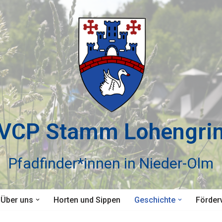
VCP Stamm Lohengri
Pfadfinder*innen in Nieder-Olm
Über uns
Horten und Sippen
Geschichte
Förder