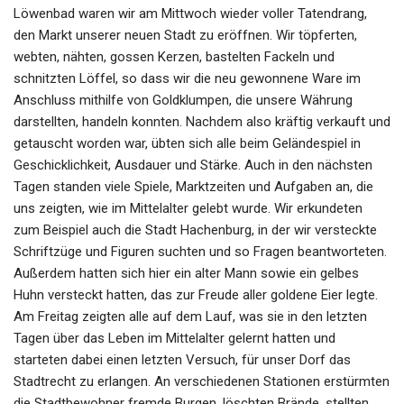
Löwenbad waren wir am Mittwoch wieder voller Tatendrang,
den Markt unserer neuen Stadt zu eröffnen. Wir töpferten,
webten, nähten, gossen Kerzen, bastelten Fackeln und
schnitzten Löffel, so dass wir die neu gewonnene Ware im
Anschluss mithilfe von Goldklumpen, die unsere Währung
darstellten, handeln konnten. Nachdem also kräftig verkauft und
getauscht worden war, übten sich alle beim Geländespiel in
Geschicklichkeit, Ausdauer und Stärke. Auch in den nächsten
Tagen standen viele Spiele, Marktzeiten und Aufgaben an, die
uns zeigten, wie im Mittelalter gelebt wurde. Wir erkundeten
zum Beispiel auch die Stadt Hachenburg, in der wir versteckte
Schriftzüge und Figuren suchten und so Fragen beantworteten.
Außerdem hatten sich hier ein alter Mann sowie ein gelbes
Huhn versteckt hatten, das zur Freude aller goldene Eier legte.
Am Freitag zeigten alle auf dem Lauf, was sie in den letzten
Tagen über das Leben im Mittelalter gelernt hatten und
starteten dabei einen letzten Versuch, für unser Dorf das
Stadtrecht zu erlangen. An verschiedenen Stationen erstürmten
die Stadtbewohner fremde Burgen, löschten Brände, stellten