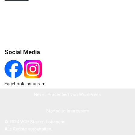
Social Media
Facebook Instagram
Neve
| Präsentiert von
WordPress
Startseite
Impressum
© 2024 VCP Stamm Lohengrin .
Alle Rechte vorbehalten.